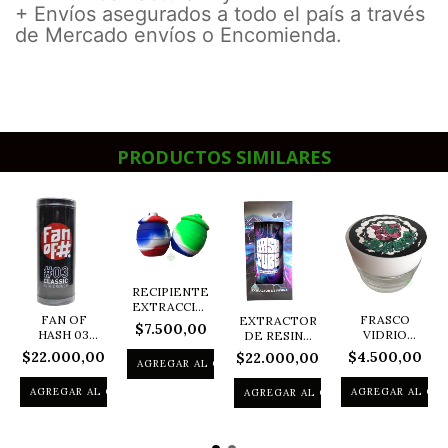
+ Envíos asegurados a todo el país a través
de Mercado envíos o Encomienda.
PRODUCTOS SIMILARES
RECIPIENTE
EXTRACCIONES
FAN OF
FRASCO
EXTRACTOR
ROSIN
$7.500,00
HASH 03
VIDRIO
DE RESINA
SILICONA
CLASSIC
IDEAL
HASH TUBE
H...
$22.000,00
$4.500,00
$22.000,00
90M
EXTRACCIONES
150
EXTRACTOR
O GUARD...
MICRON...