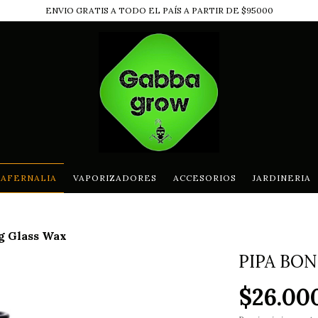
ENVIO GRATIS A TODO EL PAÍS A PARTIR DE $95000
AFERNALIA
VAPORIZADORES
ACCESORIOS
JARDINERIA
g Glass Wax
PIPA BO
$26.00