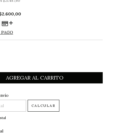
os
$21.487,60
$2.600,00
E PAGO
 CP:
CAMBIAR CP
envío
CALCULAR
stal
al