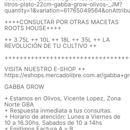
litros-plato-22cm-gabba-grow-olivos-_JM?
quantity=1&variation=61765049564&onAttrib
++++CONSULTAR POR OTRAS MACETAS
ROOTS HOUSE++++
++ 3.75L ++ 10L ++ 18L ++ 35L ++ LA
REVOLUCIÓN DE TU CULTIVO ++
+++++++++++++++++++++++++++++++++
VISITA NUESTRO E-SHOP ++
https://eshops.mercadolibre.com.ar/gabba+g
GABBA GROW
+ Estamos en Olivos, Vicente Lopez, Zona
Norte GBA
+ Respuesta inmediata a tus consultas.
+ Horario de atención: Lunes a Viernes de
10 a 16.30hs. Sabados de 10 a 14hs
+ Emitimos Factura A y B.