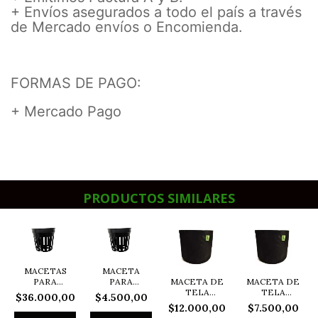
+ Envíos asegurados a todo el país a través
de Mercado envíos o Encomienda.
FORMAS DE PAGO:
+ Mercado Pago
PRODUCTOS SIMILARES
MACETAS
MACETA
MACETA DE
MACETA DE
PARA
PARA
TELA
TELA
HIDROPONIA
HIDROPONIA
$36.000,00
$4.500,00
GEOTEXTIL
GEOTEXTIL
N6 - X 120
C4 NUMERO
$12.000,00
$7.500,00
POCHITA
POCHITA
UNIDA...
6 - 10...