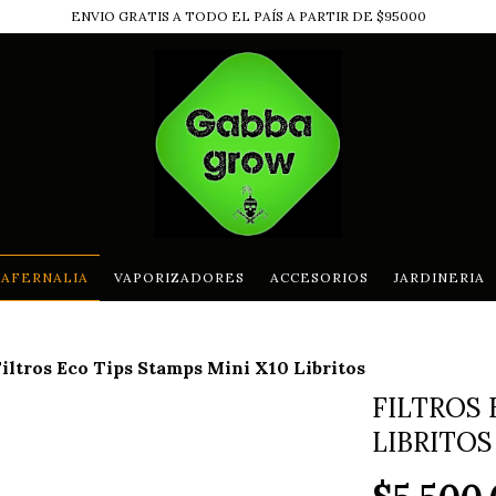
ENVIO GRATIS A TODO EL PAÍS A PARTIR DE $95000
AFERNALIA
VAPORIZADORES
ACCESORIOS
JARDINERIA
Filtros Eco Tips Stamps Mini X10 Libritos
FILTROS 
LIBRITOS