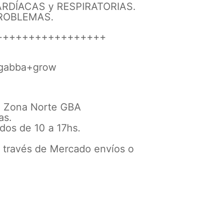
DÍACAS y RESPIRATORIAS.
ROBLEMAS.
+++++++++++++++++
r/gabba+grow
z, Zona Norte GBA
as.
dos de 10 a 17hs.
a través de Mercado envíos o