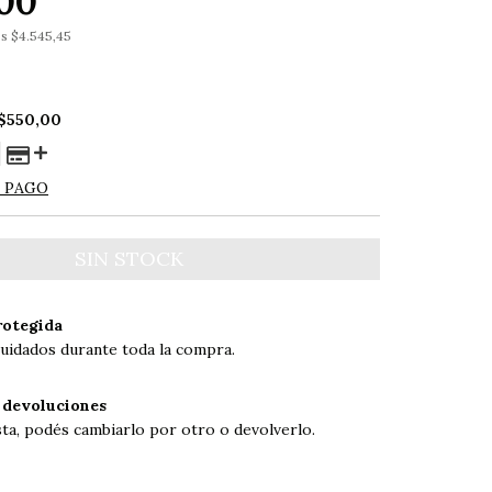
,00
os
$4.545,45
$550,00
E PAGO
otegida
uidados durante toda la compra.
 devoluciones
sta, podés cambiarlo por otro o devolverlo.